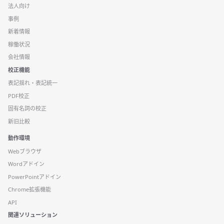
法人向け
事例
新着情報
稼働状況
会社情報
校正機能
表記揺れ・表記統一
PDF校正
固有名詞の校正
新旧比較
動作環境
Webブラウザ
Wordアドイン
PowerPointアドイン
Chrome拡張機能
API
関連ソリューション