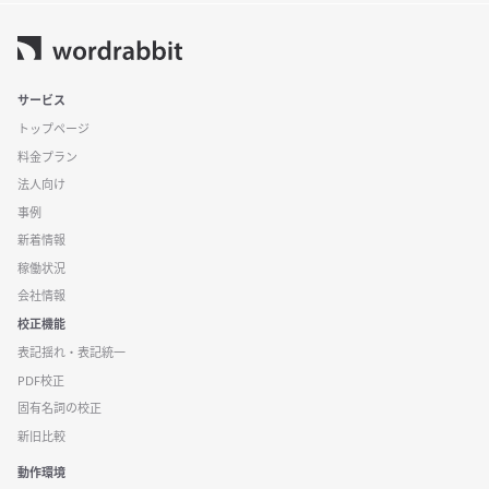
サービス
トップページ
料金プラン
法人向け
事例
新着情報
稼働状況
会社情報
校正機能
表記揺れ・表記統一
PDF校正
固有名詞の校正
新旧比較
動作環境