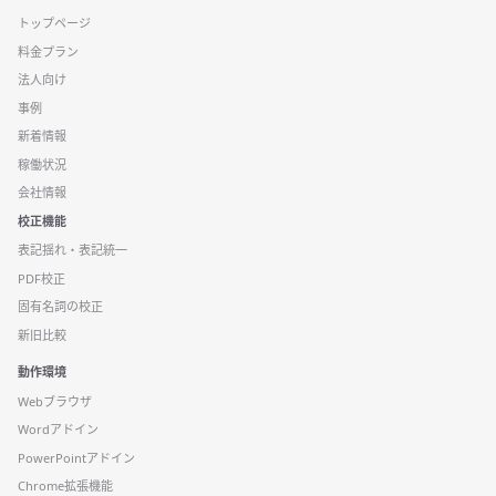
トップページ
料金プラン
法人向け
事例
新着情報
稼働状況
会社情報
校正機能
表記揺れ・表記統一
PDF校正
固有名詞の校正
新旧比較
動作環境
Webブラウザ
Wordアドイン
PowerPointアドイン
Chrome拡張機能