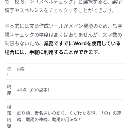
で「校閲」＞「スペルチェック」と選択すると、誤字
脱字やスペルミスをチェックすることができます。
基本的には文章作成ツールがメイン機能のため、誤字
脱字チェックの精度は高くはありませんが、文字数の
制限もないため、
業務ですでにWordを使用している
場合には、手軽に利用することができます
。
項
内容
目
精
40点（800点中）
度
検
知
誤り語、仮名遣いの誤り、くだけた表現、「の」の連
内
続、助詞の連続、助詞の用法など
容