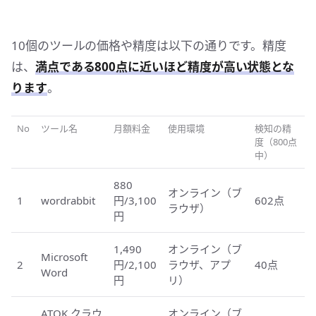
10個のツールの価格や精度は以下の通りです。精度
は、
満点である800点に近いほど精度が高い状態とな
ります
。
No
ツール名
月額料金
使用環境
検知の精
度（800点
中）
880
オンライン（ブ
1
wordrabbit
円/3,100
602点
ラウザ）
円
1,490
オンライン（ブ
Microsoft
2
円/2,100
ラウザ、アプ
40点
Word
円
リ）
ATOK クラウ
オンライン（ブ