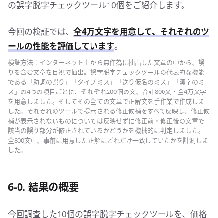
の誤字脱字チェックツール10個をご紹介します。
今回の検証では、
全4万文字を用意して、それぞれのツ
ールの性能を評価しています
。
検証方法：インターネット上から無作為に抽出した文章の中から、誤
りを含む文章を目視で抽出。誤字脱字チェックツールの代表的な機能
である「助詞の誤り」「タイプミス」「送り仮名のミス」「漢字のミ
ス」の4つの項目ごとに、それぞれ200個の文、合計800文・全4万文字
を用意しました。そしてその全ての文章で正解文を手作業で作成しま
した。それぞれのツールで提示される修正候補をすべて反映し、修正候
補が表示されないものについては反映せずに修正前・修正後の文章で
該当の誤り部分が修正されているかどうかを機械的に判定しました。
全800文中、事前に用意した正解にどれだけ一致していたかを計測しま
した。
6-0. 結果の概要
今回調査した10個の誤字脱字チェックツールを、価格