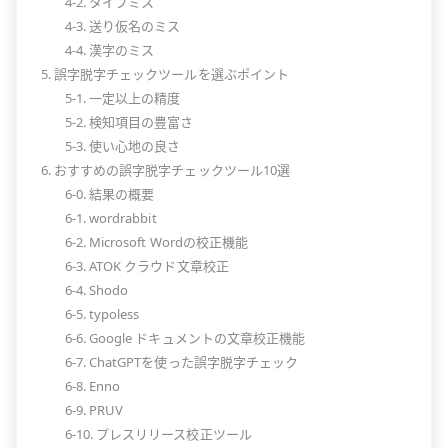
4-2. タイプミス
4-3. 送り仮名のミス
4-4. 漢字のミス
5. 誤字脱字チェックツールを選ぶポイント
5-1. 一定以上の精度
5-2. 検知項目の豊富さ
5-3. 使い心地の良さ
6. おすすめの誤字脱字チェックツール10選
6-0. 結果の概要
6-1. wordrabbit
6-2. Microsoft Wordの校正機能
6-3. ATOK クラウド文章校正
6-4. Shodo
6-5. typoless
6-6. Google ドキュメントの文章校正機能
6-7. ChatGPTを使った誤字脱字チェック
6-8. Enno
6-9. PRUV
6-10. プレスリリース校正ツール