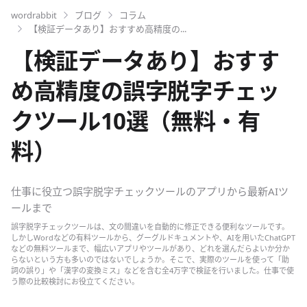
wordrabbit
ブログ
コラム
【検証データあり】おすすめ高精度の...
【検証データあり】おすす
め高精度の誤字脱字チェッ
クツール10選（無料・有
料）
仕事に役立つ誤字脱字チェックツールのアプリから最新AIツ
ールまで
誤字脱字チェックツールは、文の間違いを自動的に修正できる便利なツールです。
しかしWordなどの有料ツールから、グーグルドキュメントや、AIを用いたChatGPT
などの無料ツールまで、幅広いアプリやツールがあり、どれを選んだらよいか分か
らないという方も多いのではないでしょうか。そこで、実際のツールを使って「助
詞の誤り」や「漢字の変換ミス」などを含む全4万字で検証を行いました。仕事で使
う際の比較検討にお役立てください。