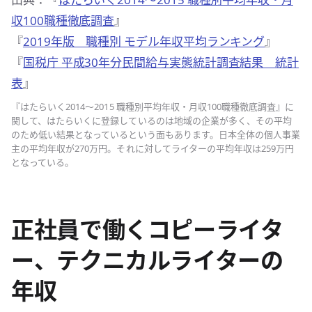
収100職種徹底調査
』
『
2019年版 職種別 モデル年収平均ランキング
』
『
国税庁 平成30年分民間給与実態統計調査結果 統計
表
』
『はたらいく2014～2015 職種別平均年収・月収100職種徹底調査』に
関して、はたらいくに登録しているのは地域の企業が多く、その平均
のため低い結果となっているという面もあります。日本全体の個人事業
主の平均年収が270万円。それに対してライターの平均年収は259万円
となっている。
正社員で働くコピーライタ
ー、テクニカルライターの
年収