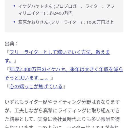
イケダハヤトさん (プロブロガー、ライター、アフ
ィリエイター)：約2400万円
萩原かおりさん (フリーライター)：1000万円以上
出典：
『
フリーライターとして稼いでいく方法、教えま
す。
』
『
年収2,400万円のイケハヤ、来年は大きく年収を減ら
そうと思います……。
』
『
心の端っこが焦げている
』
いずれもライター歴やライティング分野は異なります
が、工夫しながら真摯にライティングに取り組んでき
た結果として、実際に会社員時代よりも多い報酬を得
られています。このように、ライターはスキルがあれ