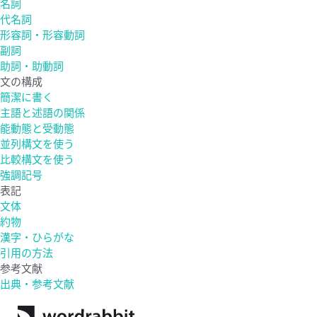
名詞
代名詞
形容詞・形容動詞
副詞
助詞・助動詞
文の構成
簡潔に書く
主語と述語の関係
能動態と受動態
並列構文を使う
比較構文を使う
強調記号
表記
文体
約物
漢字・ひらがな
引用の方法
参考文献
出典・参考文献