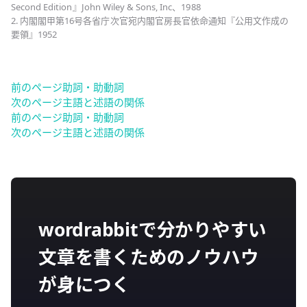
Second Edition』John Wiley & Sons, Inc、1988
2. 内閣閣甲第16号各省庁次官宛内閣官房長官依命通知『公用文作成の
要領』1952
前のページ
助詞・助動詞
次のページ
主語と述語の関係
前のページ
助詞・助動詞
次のページ
主語と述語の関係
wordrabbitで分かりやすい
文章を書くためのノウハウ
が身につく