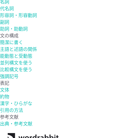
名詞
代名詞
形容詞・形容動詞
副詞
助詞・助動詞
文の構成
簡潔に書く
主語と述語の関係
能動態と受動態
並列構文を使う
比較構文を使う
強調記号
表記
文体
約物
漢字・ひらがな
引用の方法
参考文献
出典・参考文献