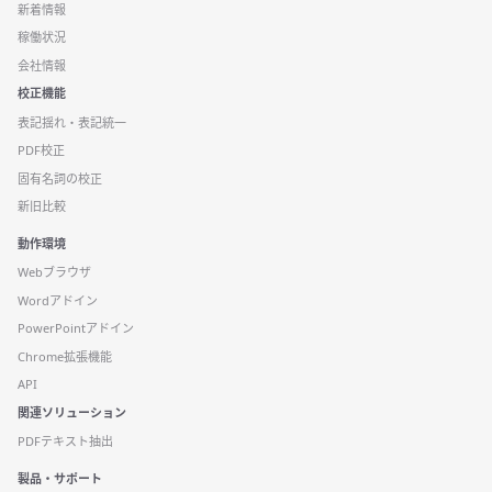
新着情報
稼働状況
会社情報
校正機能
表記揺れ・表記統一
PDF校正
固有名詞の校正
新旧比較
動作環境
Webブラウザ
Wordアドイン
PowerPointアドイン
Chrome拡張機能
API
関連ソリューション
PDFテキスト抽出
製品・サポート