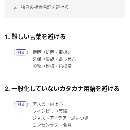
独自の複合名詞を避ける
1. 難しい言葉を避ける
措置→処置・取扱い
牙保→周旋・あっせん
彩紋→模様・色模様
2. 一般化していないカタカナ用語を避ける
アスピ→向上心
フィジビリ→実験
ジャストアイデア→思いつき
コンセンサス→合意